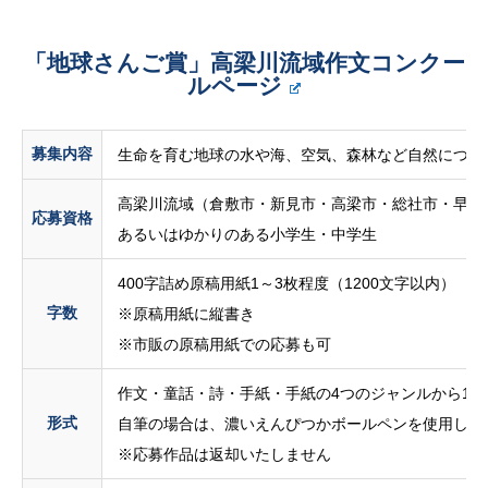
「地球さんご賞」高梁川流域作文コンクー
ルページ
募集内容
生命を育む地球の水や海、空気、森林など自然につい
高梁川流域（倉敷市・新見市・高梁市・総社市・早島
応募資格
あるいはゆかりのある小学生・中学生
400字詰め原稿用紙1～3枚程度（1200文字以内）
字数
※原稿用紙に縦書き
※市販の原稿用紙での応募も可
作文・童話・詩・手紙・手紙の4つのジャンルから1
形式
自筆の場合は、濃いえんぴつかボールペンを使用して
※応募作品は返却いたしません