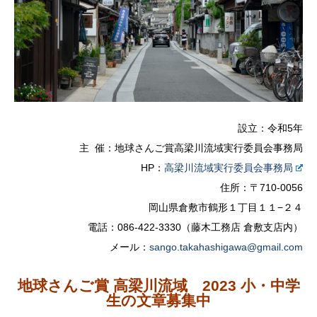
​設立：令和5年
主 催：地球さんご賞高梁川流域実行委員会事務局
HP：
高梁川流域実行委員会事務局
住所：
〒710-0056
岡山県倉敷市鶴形１丁目１１−２４
電話：086-422-3330（藤木工務店 倉敷支店内）
メール：
sango.takahashigawa@gmail.com
地球さんご賞 高梁川流域 2023 小・中学
生の文章募集中