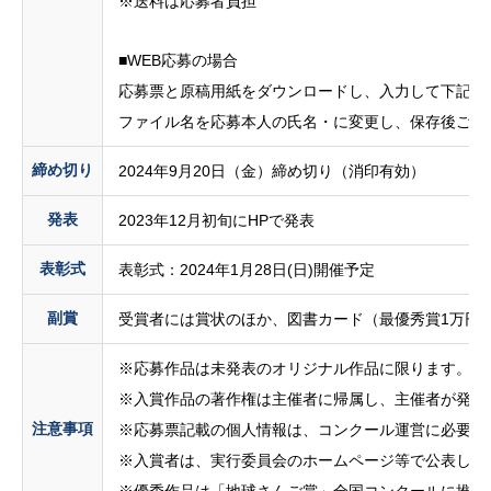
※送料は応募者負担
■WEB応募の場合
応募票と原稿用紙をダウンロードし、入力して下記の
ファイル名を応募本人の氏名・に変更し、保存後ご応
締め切り
2024年9月20日（金）締め切り（消印有効）
発表
2023年12月初旬にHPで発表
表彰式
表彰式：2024年1月28日(日)開催予定
副賞
受賞者には賞状のほか、図書カード（最優秀賞1万円
※応募作品は未発表のオリジナル作品に限ります。
※入賞作品の著作権は主催者に帰属し、主催者が発行
注意事項
※応募票記載の個人情報は、コンクール運営に必要な
※入賞者は、実行委員会のホームページ等で公表しま
※優秀作品は「地球さんご賞」全国コンクールに推薦