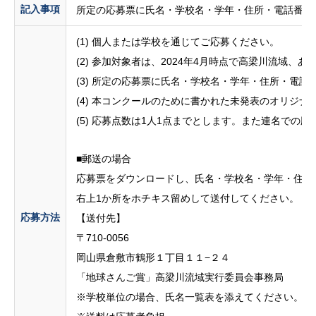
記入事項
所定の応募票に氏名・学校名・学年・住所・電話番号
(1) 個人または学校を通じてご応募ください。
(2) 参加対象者は、2024年4月時点で高梁川流域、
(3) 所定の応募票に氏名・学校名・学年・住所・電
(4) 本コンクールのために書かれた未発表のオリジナ
(5) 応募点数は1人1点までとします。また連名での
■郵送の場合
応募票をダウンロードし、氏名・学校名・学年・住所
右上1か所をホチキス留めして送付してください。
応募方法
【送付先】
〒710-0056
岡山県倉敷市鶴形１丁目１１−２４
「地球さんご賞」高梁川流域実行委員会事務局
※学校単位の場合、氏名一覧表を添えてください。