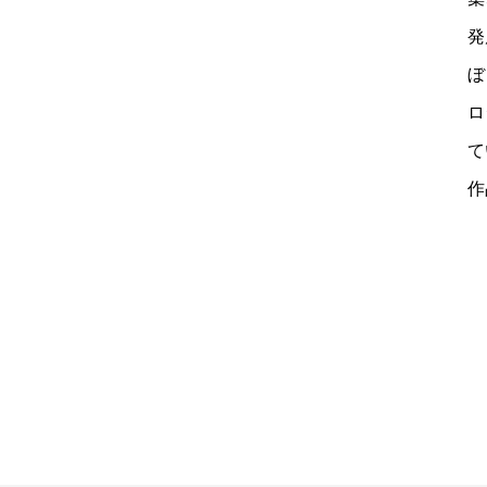
発
ぼ
ロ
て
作