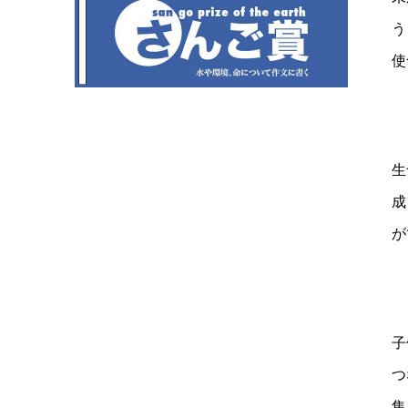
う
使
生
成
が
子
つ
集