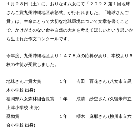
１月２８日（土）に、おりなす八女にて「２０２２ 第１回地球
さんご賞九州沖縄地区表彰式」が行われました。「地球さんご
賞」は、生命にとって大切な地球環境について文章を書くこと
で、かけがえのない命や自然の大さを考えてほしいという思いか
ら生まれた作文コンクールです。
今年度、九州沖縄地区より１４７５点の応募があり、本校より６
校の生徒が受賞しました。
地球さんご賞大賞 １年 吉田 百花さん (八女市立黒
木小学校 出身)
福岡県八女森林組合長賞 １年 成清 紗空さん (久留米市立
上津小学校 出身)
奨励賞 １年 櫻木 麻耶さん (柳川市立六
合小学校 出身)